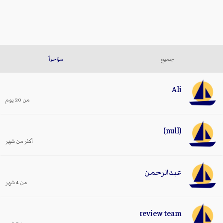
جميع
مؤخراً
Ali
من 20 يوم
(null)
أكثر من شهر
عبدالرحمن
من 4 شهر
review team