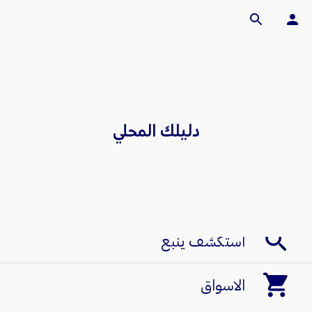
ننصح بها
مطاعم وكافيهات
ترفيه واستجمام
دليلك المحلي
كُوبونات
فعاليات
استكشف ينبع
الاسواق