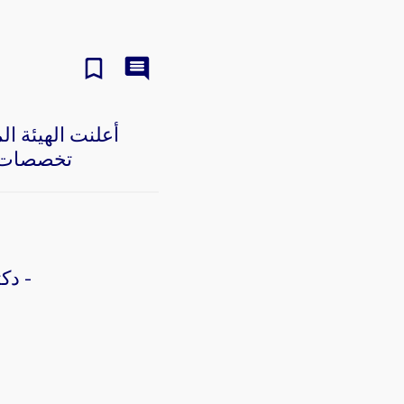
تخصصات، و
- دك