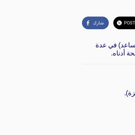
POS
شارك
جة (أستاذ مساعد) في عدة
ة أدناه.
ة).