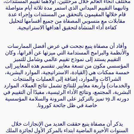
مختلف أنحاء العالم خلال مرحلتين، أولاهما تقييم المستندات،
وثانيهما التقييم الميداني الذي استمر مدة ثلاثة أيام متواصلة
قام خلالها المقيمون بالتحقق من المستندات وإجراء عدة
مقابلات مع منسوبي المصفاة من جميع أقسامها لتحليل
كفاءة أداء المنشأة لتحقيق أهدافها الاستراتيجية.
وأفاد أن مصفاة ينبع نجحت في عرض أفضل الممارسات
والأنظمة والبرامج المستدامة التي ميزتها عن أقرانها، وكان
التقييم يستند إلى نموذج تقييم عالمي وشامل للتميز
المؤسسي مكون من تسعة معايير. تنقسم هذه المعايير إلى
خمسة ممكنات هي (القيادة، الاستراتيجية، الموارد البشرية،
الشراكات والموارد، إضافة إلى العمليات والمنتجات
والخدمات) وأربعة معايير للنتائج تشمل نتائج العملاء، الموارد
البشرية، المجتمع، ونتائج الأداء الرئيسية، مفيدًا أن التقييم في
دورته الـ 19 تميز بالتركيز على المرونة والسلامة المؤسسية
خاصة في ظل جائحة كورونا.
يذكر أن مصفاة ينبع حققت العديد من الإنجازات خلال
السنوات الأخيرة الماضية ابتداء بالمركز الأول لجائزة الملك