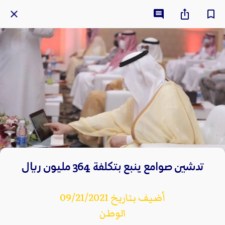
تدشين صوامع ينبع بتكلفة 364 مليون ريال
أضيف بتاريخ 09/21/2021
الوطن