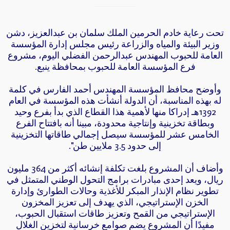
تحت رعاية خادم الحرمين الملك سلمان بن عبدالعزيز، دشن
وزير البيئة والمياه والزراعة رئيس مجلس إدارة المؤسسة
العامة للحبوب المهندس عبدالرحمن الفضلي اليوم، مشروع
فرع المؤسسة العامة للحبوب بمحافظة ينبع.
وأوضح محافظ المؤسسة المهندس أحمد الفارس في كلمة
له بهذه المناسبة، أن الدولة أنشأت هذه المؤسسة في العام
1392هـ إدراكا منها لأهمية هذا القطاع الذي بدأ بفرع وحيد
وبطاقة تخزينية وإنتاجية محدودة، مبينا أنه بافتتاح الفرع
الخامس عشر للمؤسسة سيصل إجمالي طاقاتها التخزينية
إلى حدود 3.5 ملايين طن".
وأضاف أن المشروع بلغت تكلفة إنشائه أكثر من 364 مليون
ريال، ويعد إحدى مبادرات برامج التحول الوطني المتمثل في
تطوير نظام الإنذار المبكر للأغذية وحالات الطوارئ وإدارة
الخزن الإستراتيجي، الذي يهدف إلى تعزيز المخزون
الإستراتيجي من القمح وتعزيز طاقات استقبال الحبوب،
مفيدًا أن المشروع يضم صوامع خرسانية لتخزين الغلال