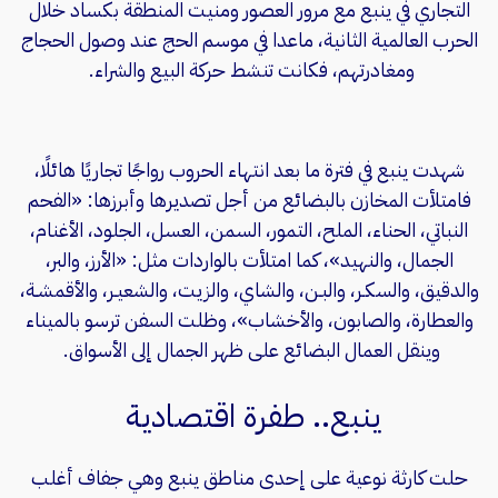
التجاري في ينبع مع مرور العصور ومنيت المنطقة بكساد خلال
الحرب العالمية الثانية، ماعدا في موسم الحج عند وصول الحجاج
ومغادرتهم، فكانت تنشط حركة البيع والشراء.
شهدت ينبع في فترة ما بعد انتهاء الحروب رواجًا تجاريًا هائلًا،
فامتلأت المخازن بالبضائع من أجل تصديرها وأبرزها: «الفحم
النباتي، الحناء، الملح، التمور، السمن، العسل، الجلود، الأغنام،
الجمال، والنهيد»، كما امتلأت بالواردات مثل: «الأرز، والبر،
والدقيق، والسكـر، والبـن، والشاي، والزيت، والشعيـر، والأقمشـة،
والعطارة، والصابون، والأخشاب»، وظلت السفن ترسو بالميناء
وينقل العمال البضائع على ظهر الجمال إلى الأسواق.
ينبع.. طفرة اقتصادية
حلت كارثة نوعية على إحدى مناطق ينبع وهي جفاف أغلب