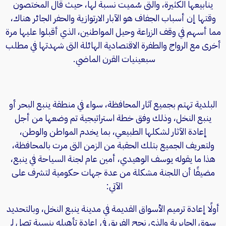
ينابيعها الكثيرة، والتى سُميت نسبة لها، حيث قال المختصون
وقتها إن أسباب الجفاف هو الآبار الارتوازية والحفر الجائر هناك،
مما أسهم في وقف الزراعة وحيل المواطنين، الذي أقبلوا عليها مرة
أخرى مع الرواج والطفرة الاقتصادية الهائلة التى شهدتها في مطلب
سبعينيات القرن الماضي.
البلدية تهتم بجميع آثار المحافظة، سواء في منطقة ينبع البحر أو
ينبع النخل، وذلك وفق خطة استراتيجية تم وضعها من أجل
إعادة الآثار لشكلها الطبيعي، بما يخدم المواطن والوطن،
ولتعريف الجميع بتلك الحقبة من الزمن التى مرت بالمحافظة،
هذا ما يقوله يوسف الوهيدي، أمين عام لجنة السياحة في ينبع،
مضيفًا أن اللجنة مشكلة من عدة جهات حكومية لتشرف على
الآتي:
أولًا إعادة ترميم الأسواق القديمة في مدينة ينبع النخل، وبالتحديد
سوق الجابرية والذي نجح الفريق في إعادة تأهيله بنسبة تصل لـ