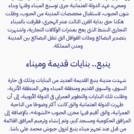
ومجيء عهد الدولة العثمانية جرى توسيع الميناء وقتها وبناء
شون الحبوب، لاستقبال مخصصات المدينة من الحبوب، وظلت
هكذا حتى بداية القرن الثالث عشر الهجري، فعُرفت بالميناء
التجاري النشط الذي يعج بعشرات الوكالات التجارية، واشتهرت
بتصدير البضائع ومئات القوافل التي تنقل البضائع بين المدينة
ومدن المملكة.
ينبع.. بنايات قديمة وميناء
شهدت مدينة ينبع القديمة العديد من البنايات وذلك في حارة
السوق، والسوق القديم ومنطقة الميناء وهي المنطقة الأثرية،
وظلت تلك البنايات والتطوير العمراني في الدولة الأيوبية، إلى أن
ظهرت الدولة العثمانية والتى كانت أكثر وضوحًا من الناحية
العمرانية، والتى أقيم فيها مخزن الحبوب «الشونة»، بالإضافة إلى
المرافق الحكومية ومسجد كبير، وتم إنشاء وترميم المرافق القائمة
من قبل عند تجهيز ميناء ينبع لنزول جيوش محمد علي باشا.